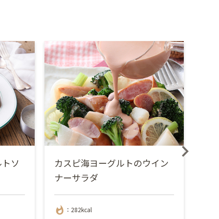
ルトソ
カスピ海ヨーグルトのウイン
ご
ナーサラダ
ド
whatshot
whatshot
：282kcal
：