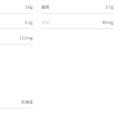
3.6g
脂質
3.7g
0.1g
リン
85mg
111mg
北海道