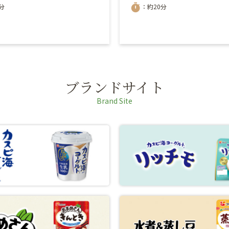
timer
分
：約20分
ブランドサイト
Brand Site