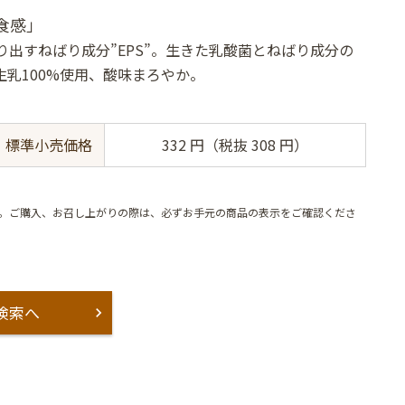
食感」
り出すねばり成分”EPS”。生きた乳酸菌とねばり成分の
乳100%使用、酸味まろやか。
標準小売価格
332 円（税抜 308 円）
。ご購入、お召し上がりの際は、必ずお手元の商品の表示をご確認くださ
検索へ