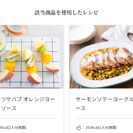
該当商品を使用したレシピ
ツケバブ オレンジヨー
サーモンソテーヨーグ
トソース
ース
whatshot
7kcal(2人分換算)
：303kcal(1人分換算)