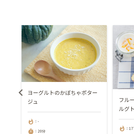
ヨーグルトのかぼちゃポター
辛マ
フルー
ジュ
ルグ
whatshot
：-
whatshot
：17
timer
：20分