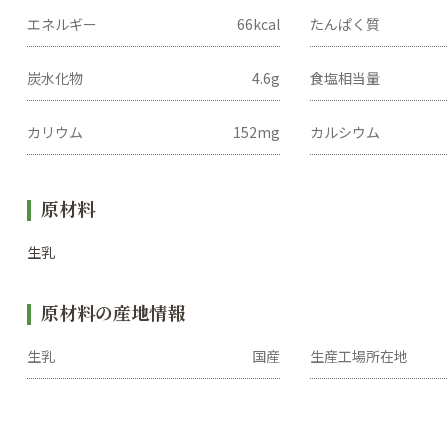
エネルギー
66kcal
たんぱく質
炭水化物
4.6g
食塩相当量
カリウム
152mg
カルシウム
原材料
生乳
原材料の産地情報
生乳
国産
生産工場
所在地