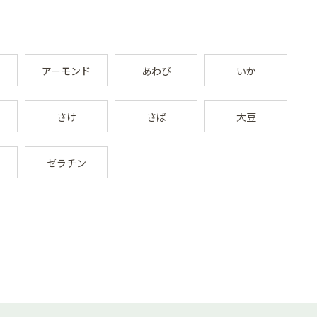
アーモンド
あわび
いか
さけ
さば
大豆
ゼラチン