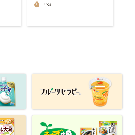
timer
timer
：15分