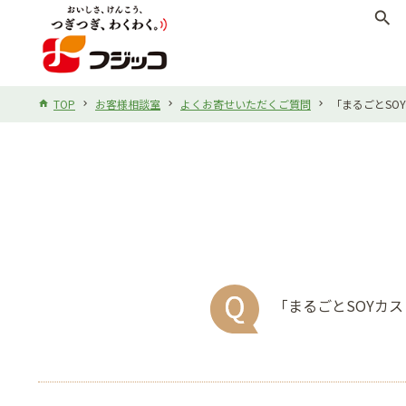
search
TOP
お客様相談室
よくお寄せいただくご質問
「まるごとSO
「まるごとSOYカ