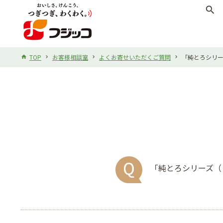
search
TOP
お客様相談室
よくお寄せいただくご質問
「純とろシリ
「純とろシリーズ（