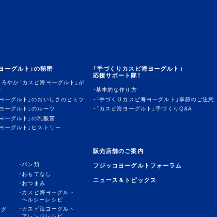
ヨーグルト」の秘密
「手づくりカスピ海ヨーグルト」
応援サポート隊！
まろやか「カスピ海ヨーグルト」が
で
基本的な作り方
海ヨーグルト」のおいしさのヒミツ
「手づくりカスピ海ヨーグルト」季節のご注意
ヨーグルト」のルーツ
「カスピ海ヨーグルト」手づくりQ&A
ヨーグルト」の乳酸菌
ヨーグルト」ヒストリー
販売店舗のご案内
パン類
フジッコヨーグルトフォーラム
おもてなし
ニュース＆トピックス
おつまみ
カスピ海ヨーグルト
ヘルシーレシピ
カスピ海ヨーグルト
ング
アレンジレシピ