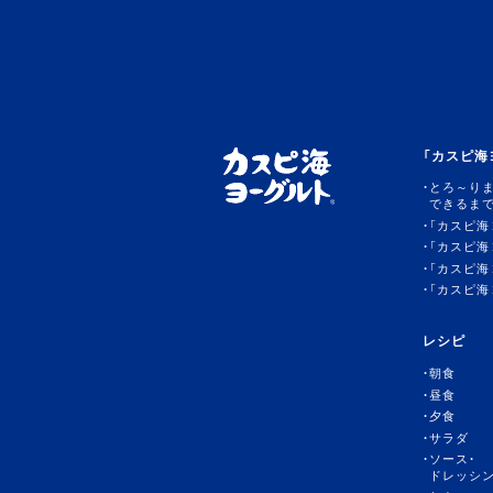
「カスピ海
とろ～り
できるま
「カスピ
「カスピ海
「カスピ海
「カスピ海
レシピ
朝食
昼食
夕食
サラダ
ソース・
ドレッシ