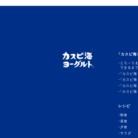
「カスピ海
とろ～り
できるま
「カスピ
「カスピ海
「カスピ海
「カスピ海
レシピ
朝食
昼食
夕食
サラダ