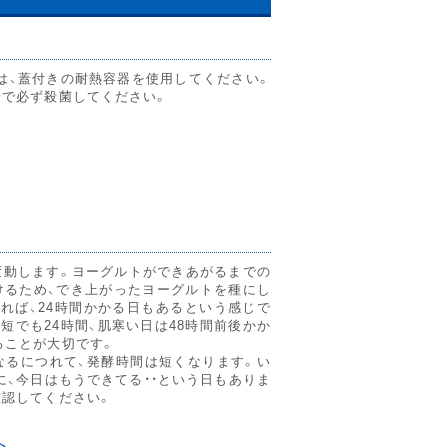
は、蓋付きの耐熱容器を使用してください。
湯で必ず殺菌してください。
て
変動します。ヨーグルトができあがるまでの
けるため、でき上がったヨーグルトを種にし
れば、24時間かかる日もあるという感じで
短でも24時間、肌寒い日は48時間前後かか
ることが大切です。
なるにつれて、発酵時間は短くなります。い
、今日はもうできてる・・という日もありま
確認してください。
へ