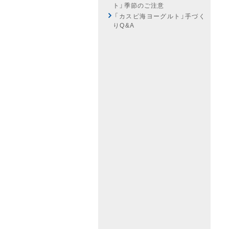
ト」季節のご注意
「カスピ海ヨーグルト」手づく
りQ
&
A