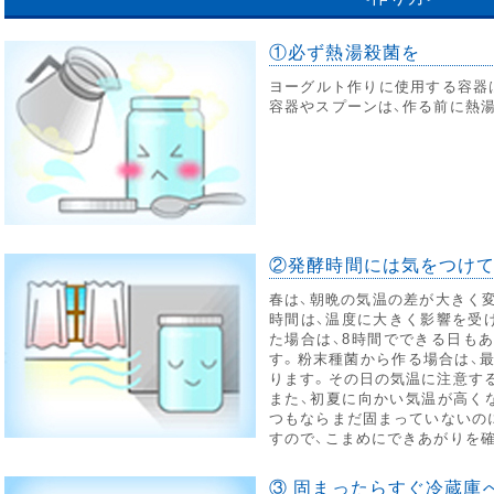
①必ず熱湯殺菌を
ヨーグルト作りに使用する容器
容器やスプーンは、作る前に熱
②発酵時間には気をつけ
春は、朝晩の気温の差が大きく
時間は、温度に大きく影響を受
た場合は、8時間でできる日もあ
す。粉末種菌から作る場合は、最
ります。その日の気温に注意す
また、初夏に向かい気温が高く
つもならまだ固まっていないのに
すので、こまめにできあがりを
③ 固まったらすぐ冷蔵庫