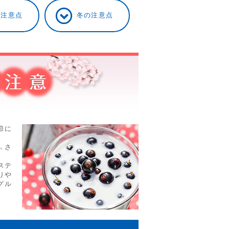
の注意点
冬の注意点
節に
、さ
ステ
りや
グル