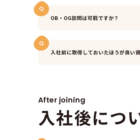
Q
OB・OG訪問は可能ですか？
Q
入社前に取得しておいたほうが良い
After joining
入
社
後
に
つ