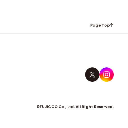
Crea
Page Top
©
FUJICCO
Co., Ltd. All Right Reserved.