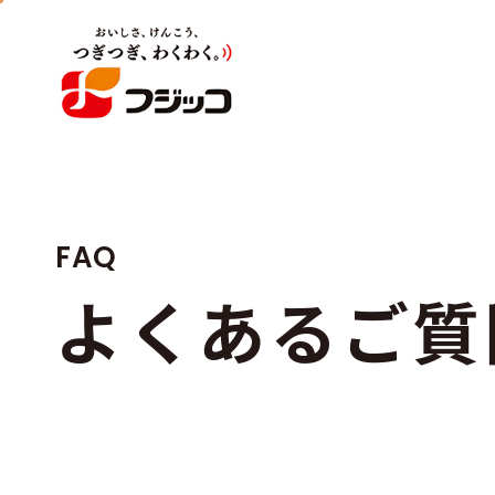
FAQ
よ
く
あ
る
ご
質