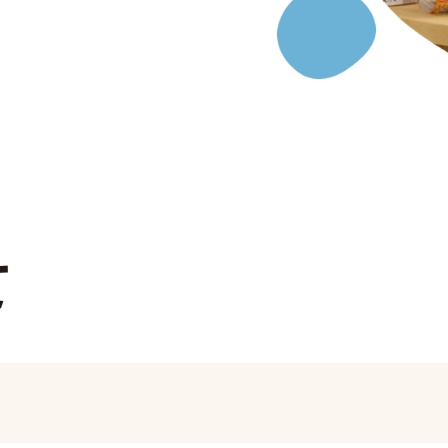
採用について
て