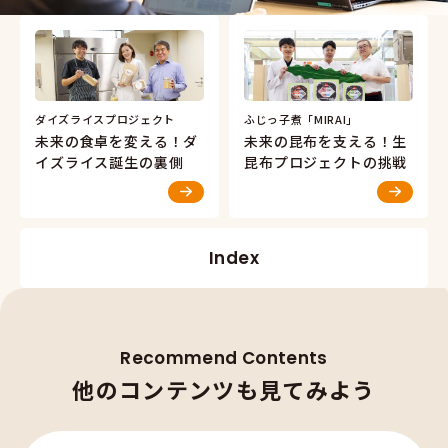
ダイズライスプロジェクト
ふじっ子煮「MIRAI」
未来の食卓を変える！ダ
未来の昆布を支える！生
イズライス誕生の裏側
昆布プロジェクトの挑戦
Index
Recommend Contents
他のコ
他
の
コ
ン
テ
ン
ツ
も
見
て
み
よ
う