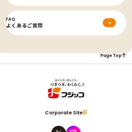
FAQ
よくあるご質問
ENTRY
Page Top
ays Be C
Corporate Site