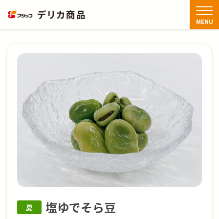
TOP
商品情報
夏の商品
塩ゆでそら豆
MENU
商品情報
アレンジレシピ
FAQ
お知らせ・新着情報
お問い合わせ
塩ゆでそら豆
夏
閉じる