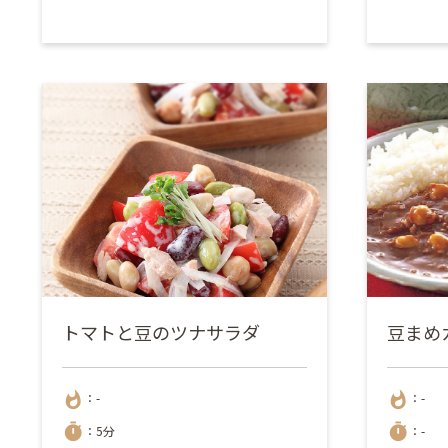
トマトと豆のツナサラダ
豆まめ
whatshot
whatshot
：-
：-
timer
timer
：5分
：-