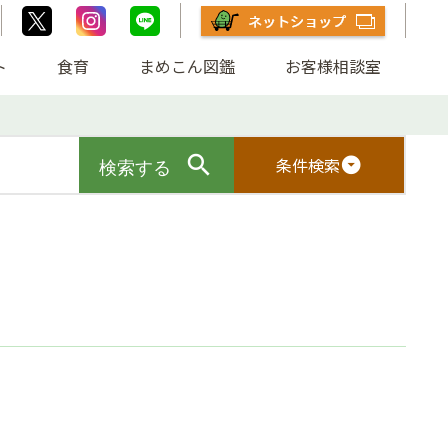
ト
食育
まめこん図鑑
お客様相談室
条件検索
arrow_drop_down_circle