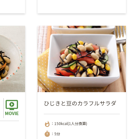
ひじきと豆のカラフルサラダ
whatshot
：150kcal(1人分換算)
timer
：5分