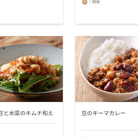
timer
：30分
豆と水菜のキムチ和え
豆のキーマカレー