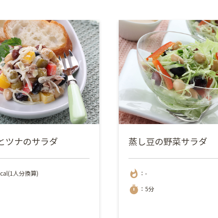
とツナのサラダ
蒸し豆の野菜サラダ
whatshot
kcal(1人分換算)
：-
timer
：5分