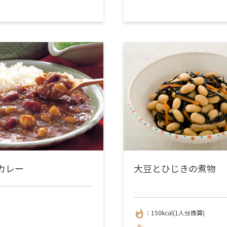
カレー
大豆とひじきの煮物
whatshot
：150kcal(1人分換算)