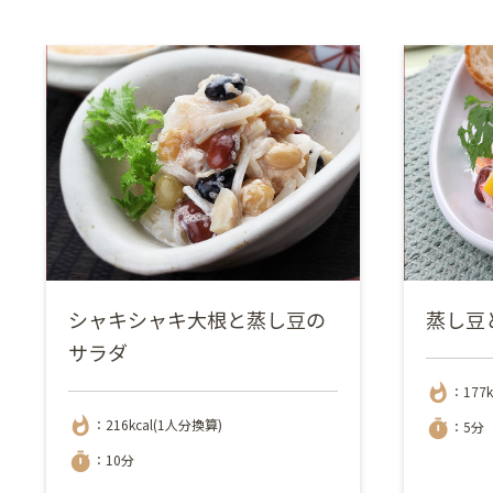
シャキシャキ大根と蒸し豆の
蒸し豆
サラダ
whatshot
：177
whatshot
：216kcal(1人分換算)
timer
：5分
timer
：10分