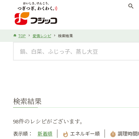
search
TOP
愛情レシピ
検索結果
検索結果
98件のレシピがございます。
表示順：
新着順
エネルギー順
調理時間
whatshot
timer