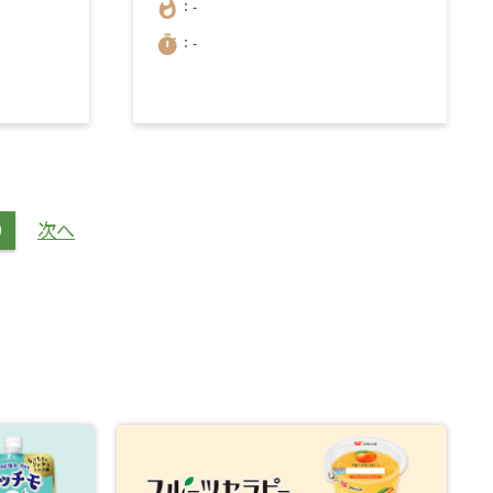
whatshot
：-
timer
：-
9
次へ