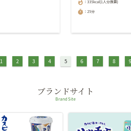
whatshot
：335kcal(1人分換算)
timer
：25分
1
2
3
4
5
6
7
8
ブランドサイト
Brand Site