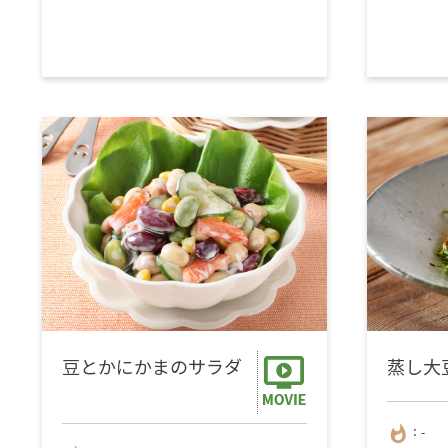
豆とかにかまのサラダ
蒸し大
whatshot
：-