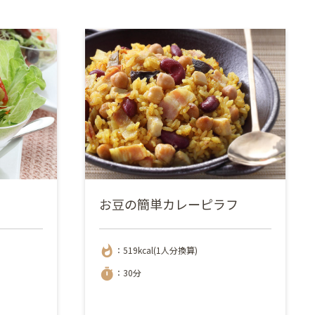
お豆の簡単カレーピラフ
whatshot
：519kcal(1人分換算)
timer
：30分