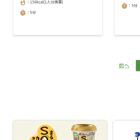
whatshot
：156kcal(1人分換算)
timer
：5分
timer
：5分
前へ