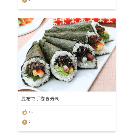
昆布で手巻き寿司
whatshot
：-
timer
：-