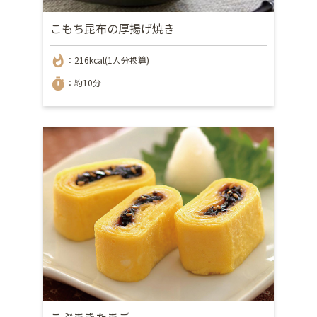
こもち昆布の厚揚げ焼き
whatshot
：216kcal(1人分換算)
timer
：約10分
こぶまきたまご