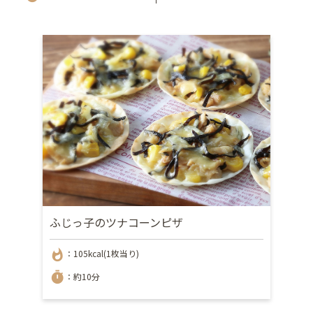
ふじっ子のツナコーンピザ
whatshot
：105kcal(1枚当り)
timer
：約10分