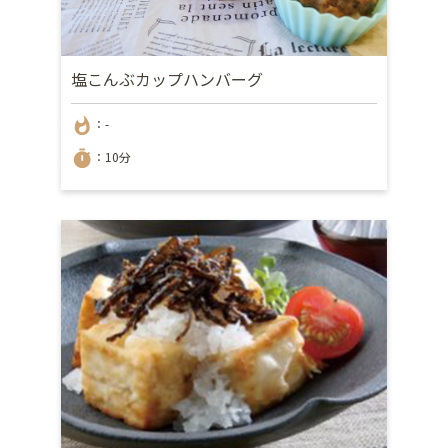
塩こんぶカップハンバーグ
whatshot
：-
timer
：10分