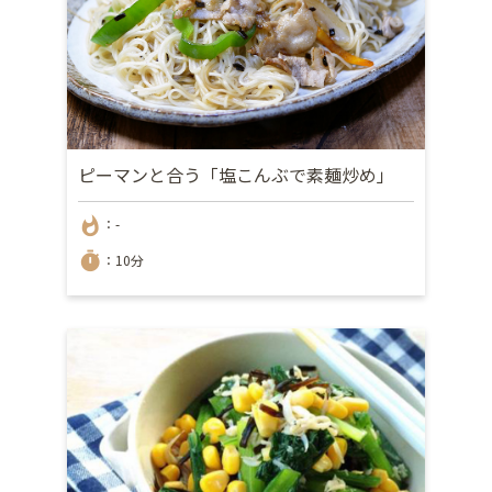
ピーマンと合う「塩こんぶで素麺炒め」
whatshot
：-
timer
：10分