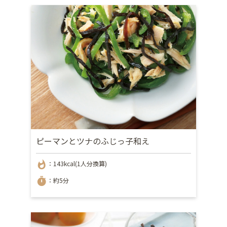
ピーマンとツナのふじっ子和え
whatshot
：143kcal(1人分換算)
timer
：約5分