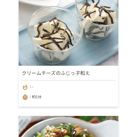
クリームチーズのふじっ子和え
whatshot
：-
timer
：約1分