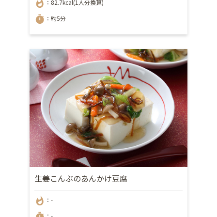
whatshot
：82.7kcal(1人分換算)
timer
：約5分
生姜こんぶのあんかけ豆腐
whatshot
：-
timer
：-