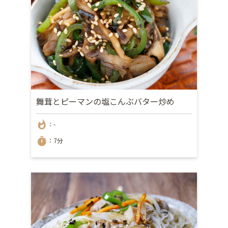
舞茸とピーマンの塩こんぶバター炒め
whatshot
：-
timer
：7分