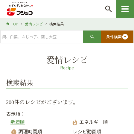
search
TOP
愛情レシピ
検索結果
arrow_drop_down_circle
条件検索
愛情レシピ
Recipe
検索結果
200件のレシピがございます。
表示順：
新着順
エネルギー順
whatshot
調理時間順
レシピ動画順
timer