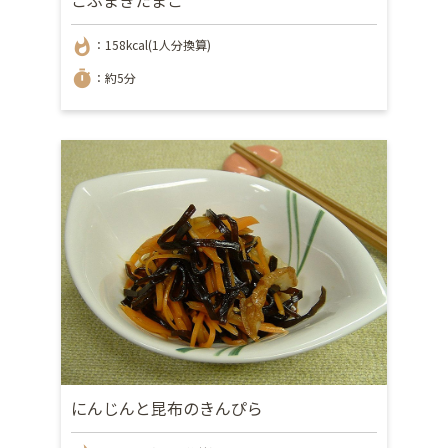
whatshot
：158kcal(1人分換算)
timer
：約5分
にんじんと昆布のきんぴら