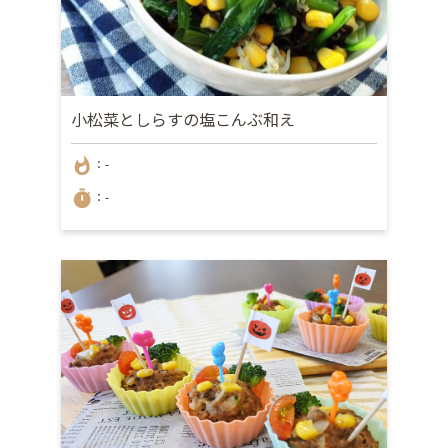
小松菜としらすの塩こんぶ和え
whatshot
：-
timer
：-