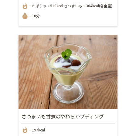
whatshot
：かぼちゃ：510kcal さつまいも：364kcal(各全量)
timer
：10分
さつまいも甘煮のやわらかプディング
whatshot
：197kcal