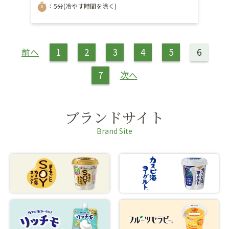
timer
：5分(冷やす時間を除く)
前へ
1
2
3
4
5
6
7
次へ
ブランドサイト
Brand Site