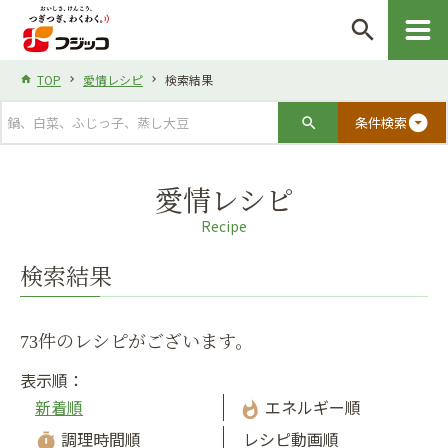
search
TOP
愛情レシピ
検索結果
arrow_drop_down_circle
条件検索
愛情レシピ
Recipe
検索結果
73件のレシピがございます。
表示順：
新着順
エネルギー順
whatshot
調理時間順
レシピ動画順
timer