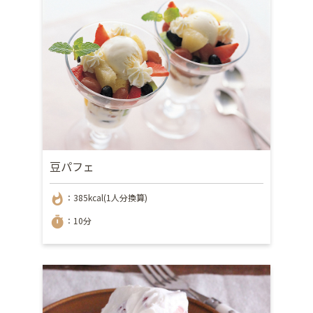
豆パフェ
whatshot
：385kcal(1人分換算)
timer
：10分