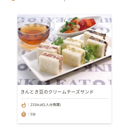
きんとき豆のクリームチーズサンド
whatshot
：231kcal(1人分換算)
timer
：5分