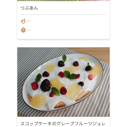
つぶあん
whatshot
：-
timer
：-
スコップケーキのグレープフルーツジュレ