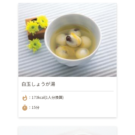
白玉しょうが湯
whatshot
：173kcal(1人分換算)
timer
：15分