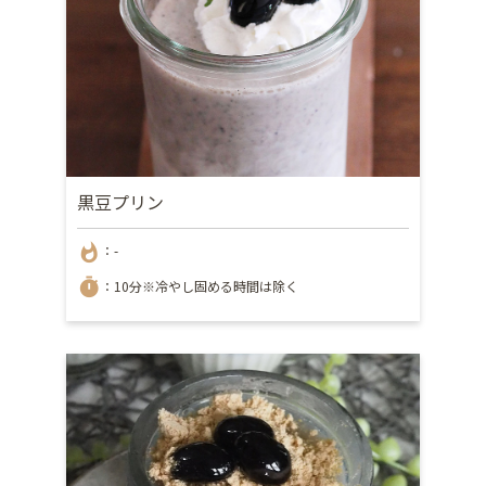
黒豆プリン
whatshot
：-
timer
：10分※冷やし固める時間は除く