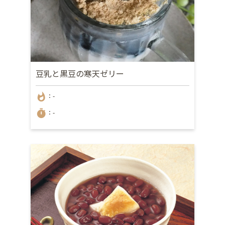
豆乳と黒豆の寒天ゼリー
whatshot
：-
timer
：-