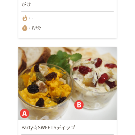
がけ
whatshot
：-
timer
：約5分
Party☆SWEETSディップ