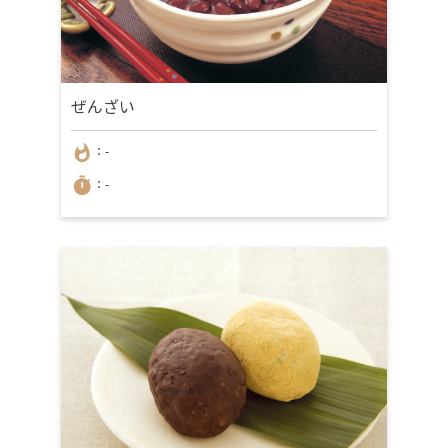
ぜんざい
whatshot
：-
timer
：-