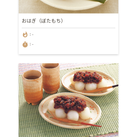
おはぎ（ぼたもち）
whatshot
：-
timer
：-