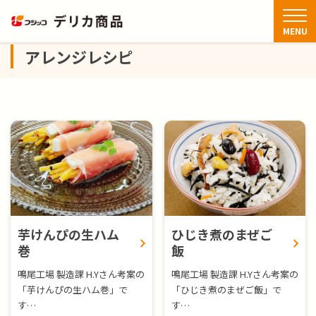
TOP
アレンジレシピ
MENU
アレンジレシピ
商品情報
アレンジレシピ
FAQ
お知らせ・新着情報
芋けんぴの生ハム
ひじき煮のまぜご
お問い合わせ
巻
飯
鳴尾工場 製造課 H.Yさん考案の
鳴尾工場 製造課 H.Yさん考案の
「芋けんぴの生ハム巻」で
「ひじき煮のまぜご飯」で
閉じる
す…
す…