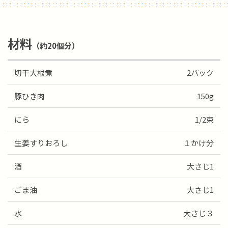
材料
（約20個分）
切干大根煮
2パック
豚ひき肉
150g
にら
1/2束
生姜すりおろし
１かけ分
酒
大さじ1
ごま油
大さじ1
水
大さじ３