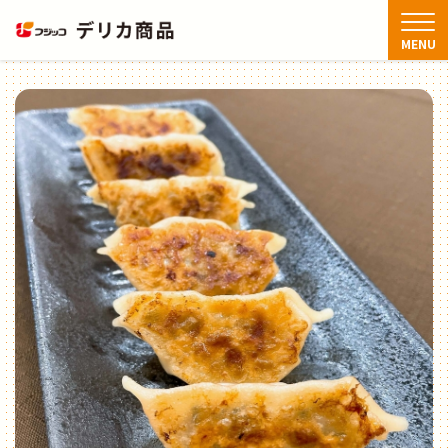
TOP
アレンジレシピ
切干大根入り餃子
MENU
商品情報
アレンジレシピ
FAQ
お知らせ・新着情報
お問い合わせ
閉じる