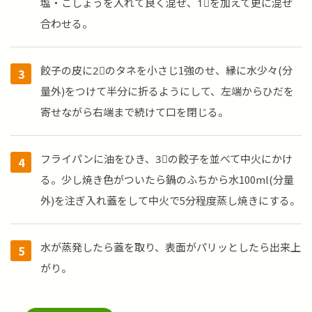
塩・こしょうを入れて良く混ぜ、1⃣を加えて更に混ぜ
合わせる。
餃子の皮に2⃣のタネを小さじ1強のせ、縁に水少々(分
量外)をつけて半分に折るようにして、左端からひだを
寄せながら右端まで続けて口を閉じる。
フライパンに油をひき、3⃣の餃子を並べて中火にかけ
る。少し焼き色がついたら鍋のふちから水100ml(分量
外)を注ぎ入れ蓋をして中火で5分程度蒸し焼きにする。
水が蒸発したら蓋を取り、表面がパリッとしたら出来上
がり。