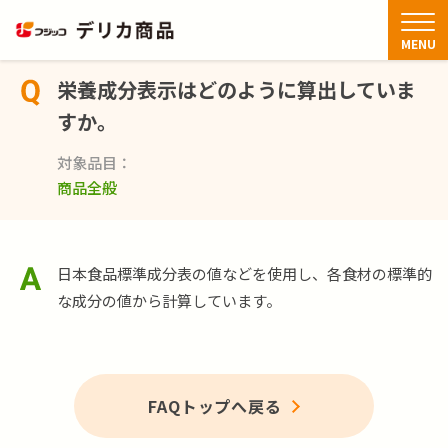
TOP
FAQ
栄養成分表示はどのように算出していますか。
MENU
栄養成分表示はどのように算出していま
商品情報
すか。
アレンジレシピ
対象品目
商品全般
FAQ
日本食品標準成分表の値などを使用し、各食材の標準的
お知らせ・新着情報
な成分の値から計算しています。
お問い合わせ
FAQトップへ戻る
閉じる