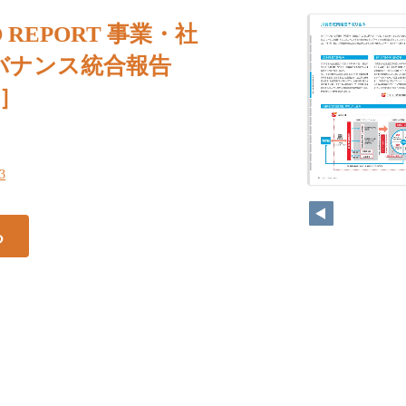
CO REPORT 事業・社
バナンス統合報告
期］
13
る